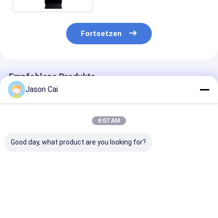
Fortsetzen
Empfohlene Produkte
Jason Cai
6:07 AM
Good day, what product are you looking for?
Auflösung 1920 x
Touch Points 10
1920 X 1080
1080 Multi-Touch
Points Interactive
Auflösung Mul
Digital Signage mit
Digital Signage With
Touch Digital
2mm
Wi-Fi Bluetooth USB
Signage mit 2
Berührungsgenauigkeit
Connectivity
RAM 8 GB ROM
Bestpreis
Bestpreis
Bestprei
und großem 178-
Enhancing Digital
Cd m2 Helligke
Grad-
Marketing
ideal für