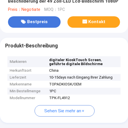
Beschilderung der 49 Zoll-LED Lcd-Bildschirm 1080P
Preis：Negotiate
MOQ：1PC
Bestpreis
Kontakt
Produkt-Beschreibung
,
digitaler KioskTouch Screen
Markieren
geführte digitale Bildschirme
Herkunftsort
China
Lieferzeit
10-15days nach Eingang Ihrer Zahlung
Markenname
TOPADKIOSK/OEM
Min Bestellmenge
1PC
Modellnummer
TPK-FL4912
Sehen Sie mehr an