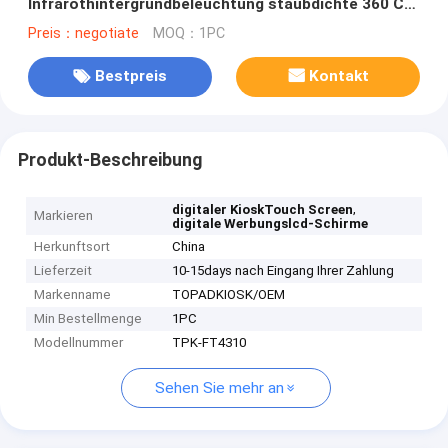
Infrarothintergrundbeleuchtung staubdichte 360 Cd/
㎡
Preis：negotiate
MOQ：1PC
Bestpreis
Kontakt
Produkt-Beschreibung
,
digitaler KioskTouch Screen
Markieren
digitale Werbungslcd-Schirme
Herkunftsort
China
Lieferzeit
10-15days nach Eingang Ihrer Zahlung
Markenname
TOPADKIOSK/OEM
Min Bestellmenge
1PC
Modellnummer
TPK-FT4310
Sehen Sie mehr an