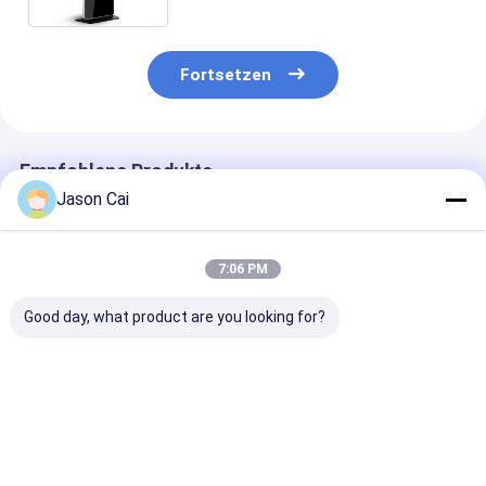
Fortsetzen
Empfohlene Produkte
Jason Cai
7:06 PM
Good day, what product are you looking for?
Auflösung 1920 x
Touch Points 10
1920 X 1080
1080 Multi-Touch
Points Interactive
Auflösung Mul
Digital Signage mit
Digital Signage With
Touch Digital
2mm
Wi-Fi Bluetooth USB
Signage mit 2
Berührungsgenauigkeit
Connectivity
RAM 8 GB ROM
Bestpreis
Bestpreis
Bestprei
und großem 178-
Enhancing Digital
Cd m2 Helligke
Grad-
Marketing
ideal für