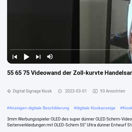
55 65 75 Videowand der Zoll-kurvte Handelsa
Digital Signage Kiosk
2023-03-01
93 Ansichten
#
Anzeigen-digitale Beschilderung
#
digitale Kioskanzeige
#
Kios
3mm Werbungsspieler OLED des super dünner OLED Schirm-Vide
Seitenverkleidungen mit OLED-Schirm 55" Ultra dünner Entwurf S