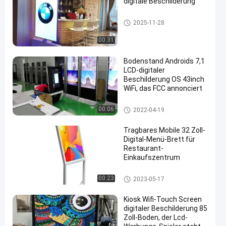
digitale Beschilderung
Digital Signage Kiosk
2025-11-28
00:31
Bodenstand Androids 7,1
LCD-digitaler
Beschilderung OS 43inch
WiFi, das FCC annonciert
Digital Signage Kiosk
00:06
2022-04-19
Tragbares Mobile 32 Zoll-
Digital-Menü-Brett für
Restaurant-
Einkaufszentrum
Digital Signage Kiosk
00:23
2023-05-17
Kiosk Wifi-Touch Screen
digitaler Beschilderung 85
Zoll-Boden, der Lcd-