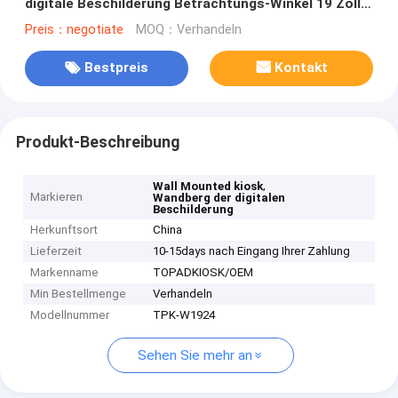
digitale Beschilderung Betrachtungs-Winkel 19 Zoll-
178/178
Preis：negotiate
MOQ：Verhandeln
Bestpreis
Kontakt
Produkt-Beschreibung
,
Wall Mounted kiosk
Markieren
Wandberg der digitalen
Beschilderung
Herkunftsort
China
Lieferzeit
10-15days nach Eingang Ihrer Zahlung
Markenname
TOPADKIOSK/OEM
Min Bestellmenge
Verhandeln
Modellnummer
TPK-W1924
Sehen Sie mehr an