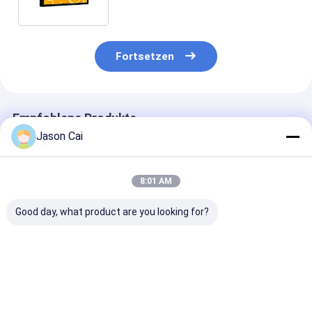
Winkel 19 Zoll-178/178
Fortsetzen
Empfohlene Produkte
Jason Cai
8:01 AM
Good day, what product are you looking for?
55-Zoll-LCD-Digital
PCAP Touchscreen
18.5/21/32/42 
Signage
LCD-Monitor Größe
Fotoraum Digi
von 10,1 Zoll bis 98
Signage
Zoll mit eingebauten
Werbeanzeige 
bunten LED-
NFT-Anzeige
Bestpreis
Bestpreis
Bestprei
Leuchten für