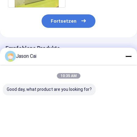
Fortsetzen
Empfohlene Produkte
Jason Cai
10:35 AM
Good day, what product are you looking for?
88-Zoll-Vertikal-
88-Zoll-LCD-
Kundenspezifi
Installation
Bildschirm mit USB-
88-Zoll-LCD-
Stretched LCD-
Schnittstelle und
Bildschirm mi
Display für
Fernbedienung
Schnittstelle 
Anwendungen in
Fernbedienung
Bestpreis
Bestpreis
Bestprei
Einkaufszentren
Mall Display