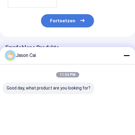
Fortsetzen
Empfohlene Produkte
Jason Cai
11:53 PM
Good day, what product are you looking for?
88-Zoll-Vertikal-
88-Zoll-LCD-
Kundenspezifi
Installation
Bildschirm mit USB-
88-Zoll-LCD-
Stretched LCD-
Schnittstelle und
Bildschirm mi
Display für
Fernbedienung
Schnittstelle 
Anwendungen in
Fernbedienung
Bestpreis
Bestpreis
Bestprei
Einkaufszentren
Mall Display