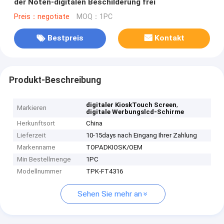
der Noten-digitalen Beschilderung frei
Preis：negotiate
MOQ：1PC
Bestpreis
Kontakt
Produkt-Beschreibung
,
digitaler KioskTouch Screen
Markieren
digitale Werbungslcd-Schirme
Herkunftsort
China
Lieferzeit
10-15days nach Eingang Ihrer Zahlung
Markenname
TOPADKIOSK/OEM
Min Bestellmenge
1PC
Modellnummer
TPK-FT4316
Sehen Sie mehr an