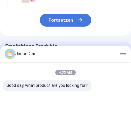
Fortsetzen
Empfohlene Produkte
Jason Cai
4:33 AM
Good day, what product are you looking for?
Auflösung 1920 x
Touch Points 10
1920 X 1080
1080 Multi-Touch
Points Interactive
Auflösung Mul
Digital Signage mit
Digital Signage With
Touch Digital
2mm
Wi-Fi Bluetooth USB
Signage mit 2
Berührungsgenauigkeit
Connectivity
RAM 8 GB ROM
Bestpreis
Bestpreis
Bestprei
und großem 178-
Enhancing Digital
Cd m2 Helligke
Grad-
Marketing
ideal für