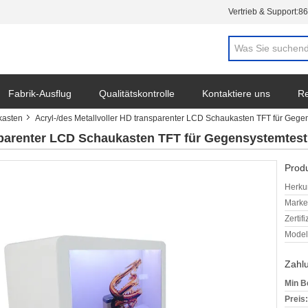
Vertrieb & Support:
86
Fabrik-Ausflug
Qualitätskontrolle
Kontaktiere uns
Re
kasten
Acryl-/des Metallvoller HD transparenter LCD Schaukasten TFT für Gege
nsparenter LCD Schaukasten TFT für Gegensystemtest
Produ
Herkun
Mark
Zertif
Model
Zahl
Min B
Preis: