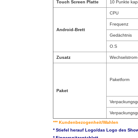
Touch Screen Platte
10 Punkte kapa
CPU
Frequenz
Android-Brett
Gedächtnis
O.S
Zusatz
Wechselstrom-
Paketform
Paket
Verpackungsg
Verpackungsg
*** Kundenbezogenheit/Wahlen
* Stiefel herauf Logo/das Logo des Sh
* Fingerspitzentablett