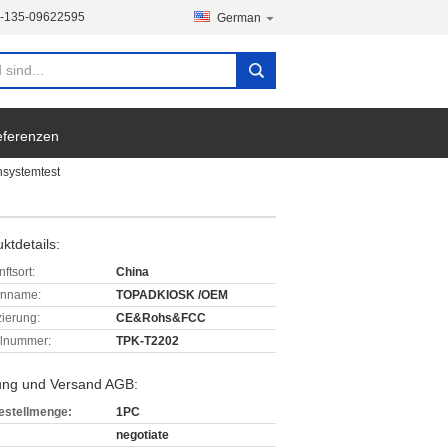
-135-09622595
German
ferenzen
nsystemtest
ktdetails:
ftsort:
China
enname:
TOPADKIOSK /OEM
izierung:
CE&Rohs&FCC
lnummer:
TPK-T2202
ung und Versand AGB:
estellmenge:
1PC
negotiate