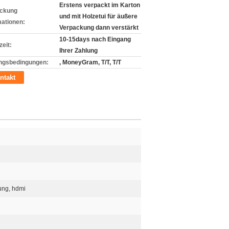
Erstens verpackt im Karton
ckung
und mit Holzetui für äußere
mationen:
Verpackung dann verstärkt
10-15days nach Eingang
zeit:
Ihrer Zahlung
ngsbedingungen:
, MoneyGram, T/T, T/T
ntakt
ung, hdmi