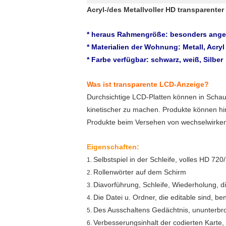
Acryl-/des Metallvoller HD transparent
* heraus Rahmengröße: besonders angef
* Materialien der Wohnung: Metall, Acryl
* Farbe verfügbar: schwarz, weiß, Silber
Was ist transparente LCD-Anzeige?
Durchsichtige LCD-Platten können in Schauf
kinetischer zu machen. Produkte können hin
Produkte beim Versehen von wechselwirken
Eigenschaften:
Selbstspiel in der Schleife, volles HD 72
1.
Rollenwörter auf dem Schirm
2.
Diavorführung, Schleife, Wiederholung, die
3.
Die Datei u. Ordner, die editable sind, b
4.
Des Ausschaltens Gedächtnis, ununterbr
5.
Verbesserungsinhalt der codierten Karte,
6.