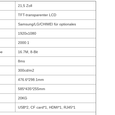
21,5 Zoll
TFT-transparenter LCD
Samsung/LG/CHIMEI für optionales
1920x1080
2000:1
be
16.7M, 8-Bit
8ms
300cd/m2
476.6*298.1mm
585*435*255mm
20KG
USB*2, CF card*1, HDMI*1, RJ45*1