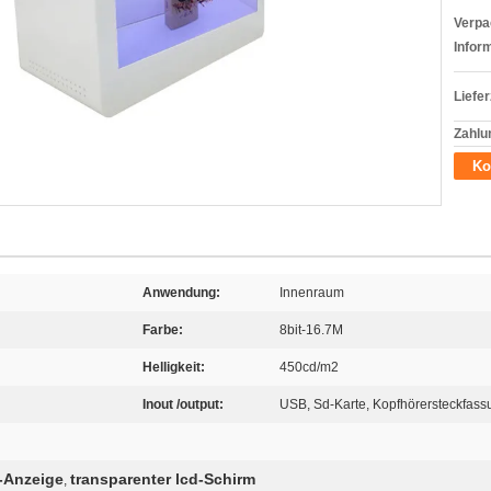
Verpa
Infor
Liefer
Zahlu
Ko
Anwendung:
Innenraum
Farbe:
8bit-16.7M
Helligkeit:
450cd/m2
Inout /output:
USB, Sd-Karte, Kopfhörersteckfass
-Anzeige
transparenter lcd-Schirm
,