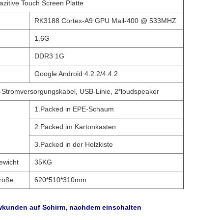
zitive Touch Screen Platte
RK3188 Cortex-A9 GPU Mail-400 @ 533MHZ
1.6G
DDR3 1G
Google Android 4.2.2/4.4.2
Stromversorgungskabel, USB-Linie, 2*loudspeaker
1.Packed in EPE-Schaum
2.Packed im Kartonkasten
3.Packed in der Holzkiste
ewicht
35KG
röße
620*510*310mm
owkunden auf Schirm, nachdem einschalten