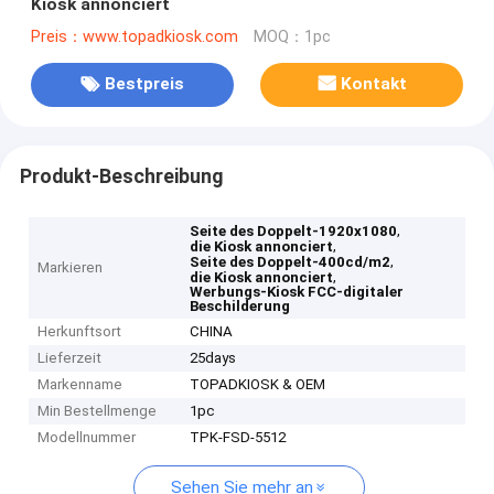
Kiosk annonciert
Preis：www.topadkiosk.com
MOQ：1pc
Bestpreis
Kontakt
Produkt-Beschreibung
,
Seite des Doppelt-1920x1080
,
die Kiosk annonciert
,
Seite des Doppelt-400cd/m2
Markieren
,
die Kiosk annonciert
Werbungs-Kiosk FCC-digitaler
Beschilderung
Herkunftsort
CHINA
Lieferzeit
25days
Markenname
TOPADKIOSK & OEM
Min Bestellmenge
1pc
Modellnummer
TPK-FSD-5512
Sehen Sie mehr an