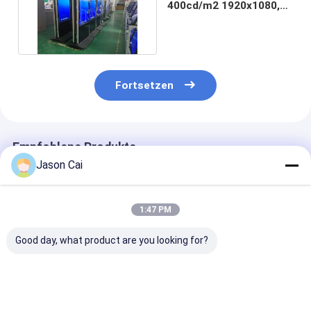
400cd/m2 1920x1080,
die Kiosk annonciert
Fortsetzen
Empfohlene Produkte
Jason Cai
1:47 PM
Good day, what product are you looking for?
Ultradünne, mobile
Außen-LCD-Digital
55-Zoll-kapazi
digitale
Signage-Kiosk 43-65
Touchscreen-
Beschilderung
Zoll 1920x1080
1920x1080