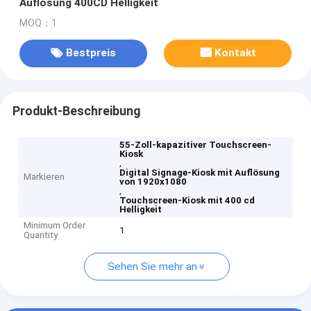
Auflösung 400CD Helligkeit
MOQ：1
Bestpreis
Kontakt
Produkt-Beschreibung
55-Zoll-kapazitiver Touchscreen-
Kiosk
,
Digital Signage-Kiosk mit Auflösung
Markieren
von 1920x1080
,
Touchscreen-Kiosk mit 400 cd
Helligkeit
Minimum Order
1
Quantity
Sehen Sie mehr an