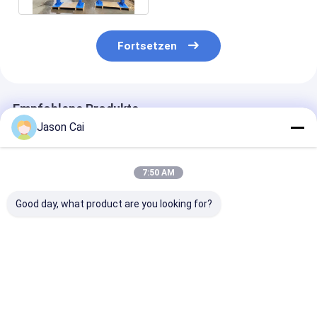
Fortsetzen
Empfohlene Produkte
Jason Cai
7:50 AM
Good day, what product are you looking for?
Ultradünne, mobile
Außen-LCD-Digital
55-Zoll-kapazi
digitale
Signage-Kiosk 43-65
Touchscreen-
Beschilderung
Zoll 1920x1080
1920x1080
Touchscreen
Auflösung
Bestpreis
Bestpreis
Bestprei