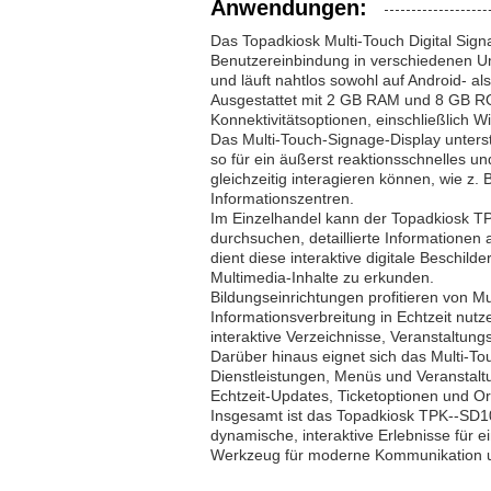
Anwendungen:
Das Topadkiosk Multi-Touch Digital Signa
Benutzereinbindung in verschiedenen U
und läuft nahtlos sowohl auf Android- a
Ausgestattet mit 2 GB RAM und 8 GB ROM
Konnektivitätsoptionen, einschließlich W
Das Multi-Touch-Signage-Display unterst
so für ein äußerst reaktionsschnelles 
gleichzeitig interagieren können, wie 
Informationszentren.
Im Einzelhandel kann der Topadkiosk T
durchsuchen, detaillierte Informatione
dient diese interaktive digitale Beschi
Multimedia-Inhalte zu erkunden.
Bildungseinrichtungen profitieren von Mu
Informationsverbreitung in Echtzeit n
interaktive Verzeichnisse, Veranstaltun
Darüber hinaus eignet sich das Multi-To
Dienstleistungen, Menüs und Veranstal
Echtzeit-Updates, Ticketoptionen und Or
Insgesamt ist das Topadkiosk TPK--SD10 
dynamische, interaktive Erlebnisse für
Werkzeug für moderne Kommunikation 