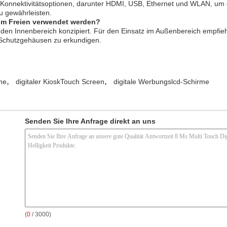
Konnektivitätsoptionen, darunter HDMI, USB, Ethernet und WLAN, um ei
 gewährleisten.
im Freien verwendet werden?
r den Innenbereich konzipiert. Für den Einsatz im Außenbereich empfiehl
 Schutzgehäusen zu erkundigen.
,
,
rme
digitaler KioskTouch Screen
digitale Werbungslcd-Schirme
Senden Sie Ihre Anfrage direkt an uns
(
0
/ 3000)