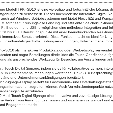
ge Modell TPK--SD10 ist eine vielseitige und fortschrittliche Lösung, d
mgebungen zu verbessern. Dieses hochmoderne interaktive Digital Si
ls auch auf Windows-Betriebssystemen und bietet Flexibilität und Kompa
 sorgt es für reibungslose Leistung und effiziente Speicherfunktione
i-Fi, Bluetooth und USB, ermöglichen eine mühelose Integration und Inh
ützt bis zu 10 Berührungspunkte mit einer beeindruckenden Reaktionsz
und immersives Benutzererlebnis. Diese Funktion macht es ideal für U
z. B. Einzelhandelsgeschäfte, Bildungseinrichtungen, Unternehmensumge
PK--SD10 als interaktiver Produktkatalog oder Werbedisplay verwende
n abrufen und sogar Bestellungen direkt über die Touch-Oberfläche au
lderung als ansprechendes Werkzeug für Besucher, um Ausstellungen anh
lti-Touch Digital Signage, indem sie es für kollaboratives Lernen, inter
utzen. In Unternehmensumgebungen wertet der TPK--SD10 Besprechung
gspläne und Unternehmensankündigungen bereitstellt.
uch-Signage-Display perfekt für Gastronomie- und Unterhaltungsstätten,
tungsinformationen zugreifen können. Auch Verkehrsknotenpunkte nutz
ientierungshilfe anzubieten.
Multi-Touch Digital Signage eine innovative und zuverlässige Lösung,
 eine Vielzahl von Anwendungsanlässen und -szenarien verwandelt und 
und Engagement macht.