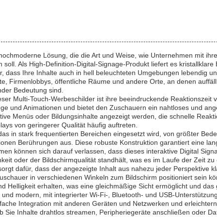
e hochmoderne Lösung, die die Art und Weise, wie Unternehmen mit ihr
 soll. Als High-Definition-Digital-Signage-Produkt liefert es kristallkla
er, dass Ihre Inhalte auch in hell beleuchteten Umgebungen lebendig un
fte, Firmenlobbys, öffentliche Räume und andere Orte, an denen auffä
nder Bedeutung sind.
er Multi-Touch-Werbeschilder ist ihre beeindruckende Reaktionszeit vo
nge und Animationen und bietet den Zuschauern ein nahtloses und an
ive Menüs oder Bildungsinhalte angezeigt werden, die schnelle Reakti
lays von geringerer Qualität häufig auftreten.
, das in stark frequentierten Bereichen eingesetzt wird, von größter Be
lionen Berührungen aus. Diese robuste Konstruktion garantiert eine la
hmen können sich darauf verlassen, dass dieses interaktive Digital S
it oder der Bildschirmqualität standhält, was es im Laufe der Zeit zu 
orgt dafür, dass der angezeigte Inhalt aus nahezu jeder Perspektive kl
Zuschauer in verschiedenen Winkeln zum Bildschirm positioniert sein k
d Helligkeit erhalten, was eine gleichmäßige Sicht ermöglicht und das
ig und modern, mit integrierter Wi-Fi-, Bluetooth- und USB-Unterstützu
fache Integration mit anderen Geräten und Netzwerken und erleichtern
b Sie Inhalte drahtlos streamen, Peripheriegeräte anschließen oder D