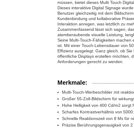
müssen, bietet dieses Multi Touch Digital
Dieses interaktive Digital Signage wurde 
Benutzer gleichzeitig mit dem Bildschirm
Kundenbindung und kollaborative Präse
Interaktion anregen, was letztlich zu 
Zusammenfassend lässt sich sagen, dass 
atemberaubende visuelle Leistung, langl
Seine Multi-Touch-Fähigkeiten machen e
ist. Mit einer Touch-Lebensdauer von 50
Effizienz ausgelegt. Ganz gleich, ob Si
öffentliche Displays erstellen möchten,
Anforderungen gerecht zu werden.
Merkmale:
Multi-Touch-Werbeschilder mit reakti
Großer 55-Zoll-Bildschirm für wirkung
Hohe Helligkeit von 400 Cd/m2 sorgt f
Scharfes Kontrastverhältnis von 5000:
Schnelle Reaktionszeit von 8 Ms für r
Präzise Berührungsgenauigkeit von 2 