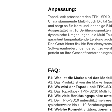
Anpassung:
Topadkiosk präsentiert den TPK--SD10, e
China stammende Multi-Touch Digital Si
und sorgt so für klare und lebendige Bil
Ausgestattet mit 10 Berührungspunkten u
dynamische Umgebungen, die Multi-Touc
garantiert langanhaltende Leistung auc
Das Gerät bietet flexible Betriebssyste
Softwareanforderungen gerecht zu werde
perfekt an Ihre Geschäftsanforderunge
FAQ:
F1: Was ist die Marke und das Modell
A1: Das Produkt ist von der Marke Top
F2: Wo wird der Topadkiosk TPK--SD1
A2: Das Topadkiosk TPK--SD10 Multi Touc
F3: Wie viele Berührungspunkte unte
A3: Der TPK--SD10 unterstützt mehrere B
typischerweise bis zu 10 Berührungspunk
F4: Welche Konnektivitätsoptionen 