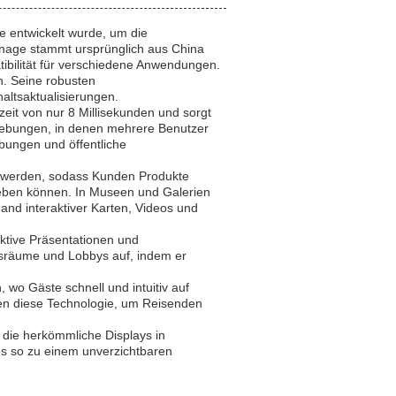
ie entwickelt wurde, um die
gnage stammt ursprünglich aus China
tibilität für verschiedene Anwendungen.
n. Seine robusten
altsaktualisierungen.
eit von nur 8 Millisekunden und sorgt
mgebungen, in denen mehrere Benutzer
bungen und öffentliche
t werden, sodass Kunden Produkte
fgeben können. In Museen und Galerien
and interaktiver Karten, Videos und
aktive Präsentationen und
sräume und Lobbys auf, indem er
 wo Gäste schnell und intuitiv auf
en diese Technologie, um Reisenden
 die herkömmliche Displays in
es so zu einem unverzichtbaren