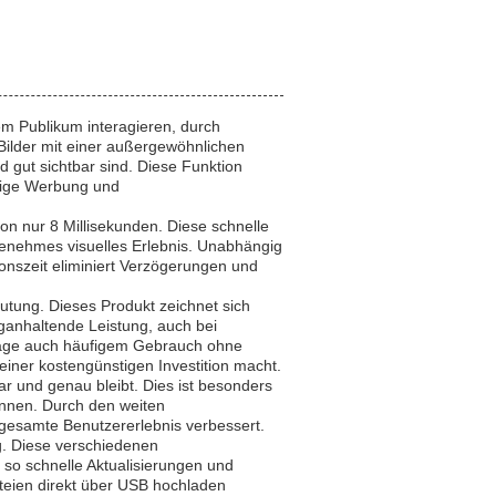
em Publikum interagieren, durch
re Bilder mit einer außergewöhnlichen
d gut sichtbar sind. Diese Funktion
llige Werbung und
n nur 8 Millisekunden. Diese schnelle
genehmes visuelles Erlebnis. Unabhängig
onszeit eliminiert Verzögerungen und
deutung. Dieses Produkt zeichnet sich
nganhaltende Leistung, auch bei
ignage auch häufigem Gebrauch ohne
einer kostengünstigen Investition macht.
ar und genau bleibt. Dies ist besonders
önnen. Durch den weiten
 gesamte Benutzererlebnis verbessert.
ng. Diese verschiedenen
 so schnelle Aktualisierungen und
ateien direkt über USB hochladen