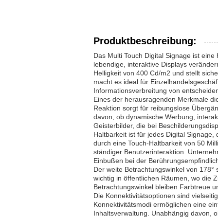
Produktbeschreibung:
Das Multi Touch Digital Signage ist ein
lebendige, interaktive Displays verändern
Helligkeit von 400 Cd/m2 und stellt sich
macht es ideal für Einzelhandelsgeschä
Informationsverbreitung von entscheide
Eines der herausragenden Merkmale dies
Reaktion sorgt für reibungslose Übergä
davon, ob dynamische Werbung, interakt
Geisterbilder, die bei Beschilderungsdisp
Haltbarkeit ist für jedes Digital Signage
durch eine Touch-Haltbarkeit von 50 Mil
ständiger Benutzerinteraktion. Unterne
Einbußen bei der Berührungsempfindlichke
Der weite Betrachtungswinkel von 178° s
wichtig in öffentlichen Räumen, wo die 
Betrachtungswinkel bleiben Farbtreue un
Die Konnektivitätsoptionen sind vielseit
Konnektivitätsmodi ermöglichen eine ein
Inhaltsverwaltung. Unabhängig davon, o