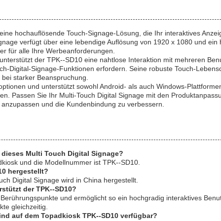
ine hochauflösende Touch-Signage-Lösung, die Ihr interaktives Anzeig
gnage verfügt über eine lebendige Auflösung von 1920 x 1080 und ein 
der für alle Ihre Werbeanforderungen.
nterstützt der TPK--SD10 eine nahtlose Interaktion mit mehreren Benut
h-Digital-Signage-Funktionen erfordern. Seine robuste Touch-Lebens
h bei starker Beanspruchung.
moptionen und unterstützt sowohl Android- als auch Windows-Plattform
n. Passen Sie Ihr Multi-Touch Digital Signage mit den Produktanpass
n anzupassen und die Kundenbindung zu verbessern.
 dieses Multi Touch Digital Signage?
adkiosk und die Modellnummer ist TPK--SD10.
0 hergestellt?
h Digital Signage wird in China hergestellt.
rstützt der TPK--SD10?
erührungspunkte und ermöglicht so ein hochgradig interaktives Benutz
te gleichzeitig.
sind auf dem Topadkiosk TPK--SD10 verfügbar?