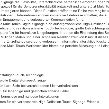
 Signage die Flexibilität, unterschiedliche betriebliche Anforderungen zu
speziell für die Benutzerinteraktivität entwickelt und unterstützt Multi
 interagieren können. Diese Funktion eröffnet eine Reihe von Möglichke
ntationen. Unternehmen können immersive Erlebnisse schaffen, die Au
mehr Engagement und verbesserter Kommunikation führt.
Multi Touch Digital Signage eine außergewöhnliche High-Definition-Di
ebige und reaktionsschnelle Touch-Technologie, große Betrachtungswinke
s perfekt für interaktive Umgebungen, in denen die Einbindung des B
 Millionen Malen und einer schnellen Reaktionszeit von 8 ms ist dieses
e Ihre Einzelhandelswerbung verbessern, informative interaktive Kioske
 diese Multi-Touch-Werbeschilder bieten die perfekte Mischung aus Leis
onsfähiger Touch-Technologie
svolle Digital Signage-Anzeige
ür klare Sicht bei verschiedenen Lichtverhältnissen
1 für lebendige und gestochen scharfe Bilder
eibungslose und nahtlose Interaktionen
mm für ein verbessertes High-Definition-Touch-Signage-Erlebnis