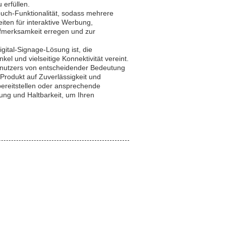
 erfüllen.
-Touch-Funktionalität, sodass mehrere
iten für interaktive Werbung,
fmerksamkeit erregen und zur
gital-Signage-Lösung ist, die
l und vielseitige Konnektivität vereint.
enutzers von entscheidender Bedeutung
 Produkt auf Zuverlässigkeit und
 bereitstellen oder ansprechende
tung und Haltbarkeit, um Ihren