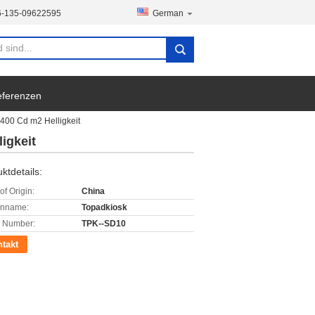
6-135-09622595
German
ferenzen
 400 Cd m2 Helligkeit
igkeit
ktdetails:
of Origin:
China
enname:
Topadkiosk
 Number:
TPK--SD10
takt