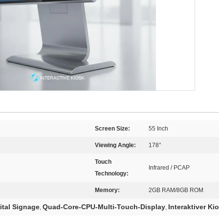
Screen Size:
55 Inch
Viewing Angle:
178°
Touch
Infrared / PCAP
Technology:
Memory:
2GB RAM/8GB ROM
ital Signage
Quad-Core-CPU-Multi-Touch-Display
Interaktiver Ki
,
,