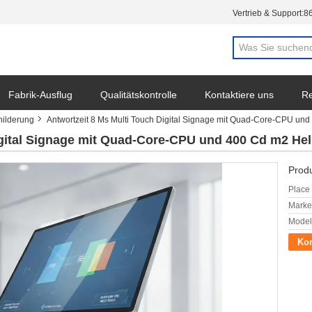
Vertrieb & Support:
8
Fabrik-Ausflug
Qualitätskontrolle
Kontaktiere uns
Re
hilderung
Antwortzeit 8 Ms Multi Touch Digital Signage mit Quad-Core-CPU und
igital Signage mit Quad-Core-CPU und 400 Cd m2 Hell
Produ
Place 
Mark
Model
Kon