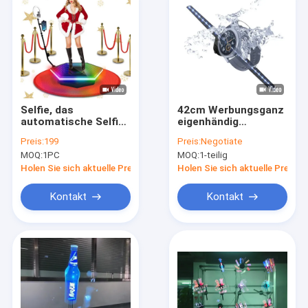
Selfie, das
42cm Werbungsganz
automatische Selfie-
eigenhändig
Plattform 360 für
geschriebe Anzeige
Preis:
199
Preis:
Negotiate
Geburtstags-
3D für Innenwerbung
MOQ:
1PC
MOQ:
1-teilig
Hochzeitsfest dreht
Holen Sie sich aktuelle Preis
Holen Sie sich aktuelle Preis
Kontakt
Kontakt
Haus
Produkte
Über uns