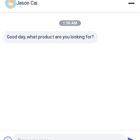
Jason Cai
Unsere Kategorien
1:56 AM
Good day, what product are you looking for?
Multi Notendigitale
Lcd-digitale
An der Wand
beschilderung
Beschilderung im
befestigte digi
Freien
Beschilderung
Startseite
Über uns
Kontakt
Desktop Site
Sitemap
Datenschutzrichtlinie
Qualität
Multi Notendigitale beschilderung
China Fabrik.Copyright ©
2026 Shenzhen TopAdkiosk Display Technology Co., Ltd.. All Rights
Reserved.