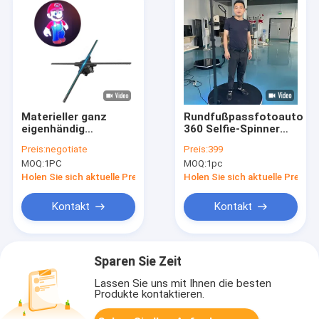
Materieller ganz
Rundfußpassfotoautoma
eigenhändig
360 Selfie-Spinner
geschrieber Glasfan
für Geburtstags-
Preis:
negotiate
Preis:
399
des 3d
Hochzeitsfest
MOQ:
1PC
MOQ:
1pc
Anzeigesystem-LED
65cm für die
Holen Sie sich aktuelle Preis
Holen Sie sich aktuelle Preis
Werbung
Kontakt
Kontakt
Sparen Sie Zeit
Lassen Sie uns mit Ihnen die besten
Produkte kontaktieren.