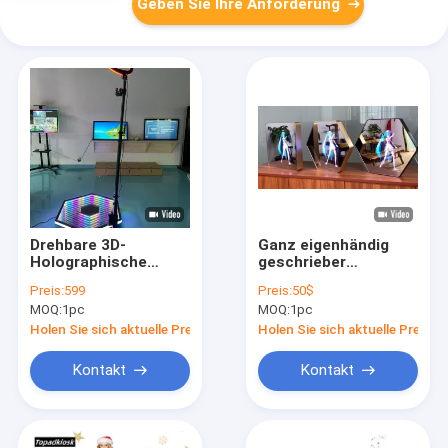
Geben Sie Ihre Anforderung
Drehbare 3D-
Ganz eigenhändig
Holographische
geschrieber
Anzeige
Anzeigen-
Preis:
599
Preis:
50$
Automatische 360-
Hologramm-Kiosk
MOQ:
1pc
MOQ:
1pc
Grad-Selfie-
des Spiegel-3D für
Fotostelle
die Werbung von LED-
Holen Sie sich aktuelle Preis
Holen Sie sich aktuelle Preis
Licht
Kontakt
Kontakt