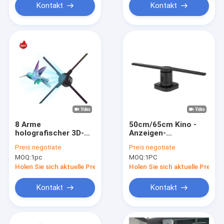
Kontakt
Kontakt
8 Arme
50cm/65cm Kino -
holografischer 3D-
Anzeigen-
Projektor 650mm
Fanrundumblick
Preis:
negotiate
Preis:
negotiate
Display-Lüfter 150cm
Winkel m-Art-3D ganz
MOQ:
1pc
MOQ:
1PC
ABS PC
eigenhändig
geschrieber
Holen Sie sich aktuelle Preis
Holen Sie sich aktuelle Preis
Kontakt
Kontakt