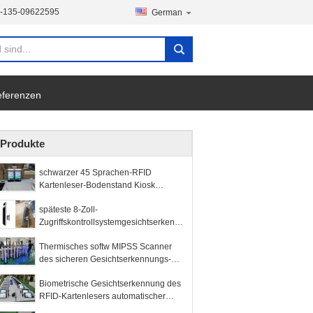
-135-09622595
German
ferenzen
Produkte
schwarzer 45 Sprachen-RFID
Kartenleser-Bodenstand Kiosk
automatischer thermischer Temp-
späteste 8-Zoll-
Maßtor Zugang
Zugriffskontrollsystemgesichtserkennu
ng Heimann-Sensor MIPSS bewölken
Thermisches softw MIPSS Scanner
thermischen Scanner der Server-
des sicheren Gesichtserkennungs-
Software
Thermometerzugriffskontrollsystemans
Biometrische Gesichtserkennung des
chlusses menschlicher Körper des
RFID-Kartenlesers automatischer
Temperatur-Kiosks
thermischer Temp-Maß-