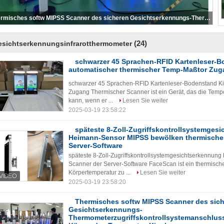
Biometrische Gesichtserkennung des RFID-Kartenlesers automatischer thermischer Temp-Maß-Zugangssystem-Gesichtserkennungsanschluß
(24)
esichtserkennungsinfrarotthermometer
schwarzer 45 Sprachen-RFID Kartenleser-
automatischer thermischer Temp-Maßtor Zu
schwarzer 45 Sprachen-RFID Kartenleser-Bodenstand Ki
Zugang Thermischer Scanner ist ein Gerät, das die Tempe
kann, wenn er ...
Lesen Sie weiter
2025-03-19 23:58:22
späteste 8-Zoll-Zugriffskontrollsystemges
Heimann-Sensor MIPSS bewölken thermische
Server-Software
späteste 8-Zoll-Zugriffskontrollsystemgesichtserkennu
Scanner der Server-Software FaceScan ist ein thermischer
Körpertemperatur zu ...
Lesen Sie weiter
2025-03-19 23:58:20
Thermisches softw MIPSS Scanner des sic
Gesichtserkennungs-
Thermometerzugriffskontrollsystemanschlus