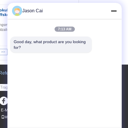
okulare Kamera LCD
Jason Cai
Kontakt
fskontrolle mit
ngsmodul-Zugriffskontrollmaschine cameraLCD
7:13 AM
zalleinstehende Version, LAN-Version für Linux
Good day, what product are you looking 
for?
>>
>|
Referenzen
Senden Sie
E-Mail
Sitemap
|
Mobile Seite