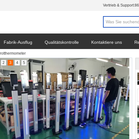
Vertrieb & Support:
86
Fabrik-Ausflug
Qualitätskontrolle
Kontaktiere uns
Re
arotthermometer
2
3
4
5