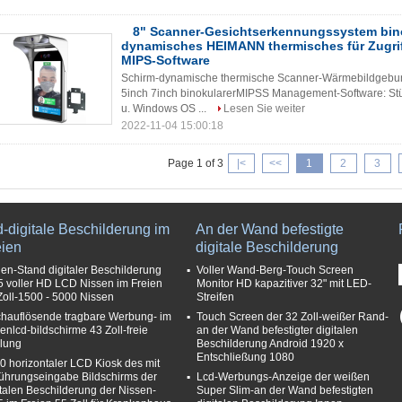
8" Scanner-Gesichtserkennungssystem bin
dynamisches HEIMANN thermisches für Zugrif
MIPS-Software
Schirm-dynamische thermische Scanner-Wärmebildgebu
5inch 7inch binokularerMIPSS Management-Software: Stüt
u. Windows OS ...
Lesen Sie weiter
2022-11-04 15:00:18
Page 1 of 3
|<
<<
1
2
3
-digitale Beschilderung im
An der Wand befestigte
eien
digitale Beschilderung
en-Stand digitaler Beschilderung
Voller Wand-Berg-Touch Screen
5 voller HD LCD Nissen im Freien
Monitor HD kapazitiver 32" mit LED-
Zoll-1500 - 5000 Nissen
Streifen
hauflösende tragbare Werbung- im
Touch Screen der 32 Zoll-weißer Rand-
ienlcd-bildschirme 43 Zoll-freie
an der Wand befestigter digitalen
llung
Beschilderung Android 1920 x
Entschließung 1080
0 horizontaler LCD Kiosk des mit
ührungseingabe Bildschirms der
Lcd-Werbungs-Anzeige der weißen
italen Beschilderung der Nissen-
Super Slim-an der Wand befestigten