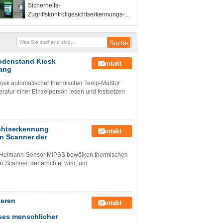
Sicherheits-
Zugangssystem-
Zugriffskontrollgesichtserkennungs-
Gesichtserkennungsanschluß
Temperatur-Kiosk mit QR Code MIPSS
Software
Bodenstand Kiosk
Kontakt
gang
osk automatischer thermischer Temp-Maßtor
ratur einer Einzelperson lesen und festsetzen
ichtserkennung
Kontakt
n Scanner der
ng Heimann-Sensor MIPSS bewölken thermischen
 Scanner, der errichtet wird, um
heren
Kontakt
ses menschlicher