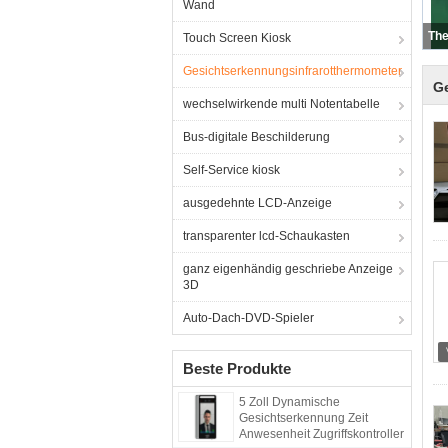
Wand
Touch Screen Kiosk
Gesichtserkennungsinfrarotthermometer
G
wechselwirkende multi Notentabelle
Bus-digitale Beschilderung
Self-Service kiosk
ausgedehnte LCD-Anzeige
transparenter lcd-Schaukasten
ganz eigenhändig geschriebe Anzeige
3D
Auto-Dach-DVD-Spieler
Beste Produkte
5 Zoll Dynamische
Gesichtserkennung Zeit
Anwesenheit Zugriffskontroller