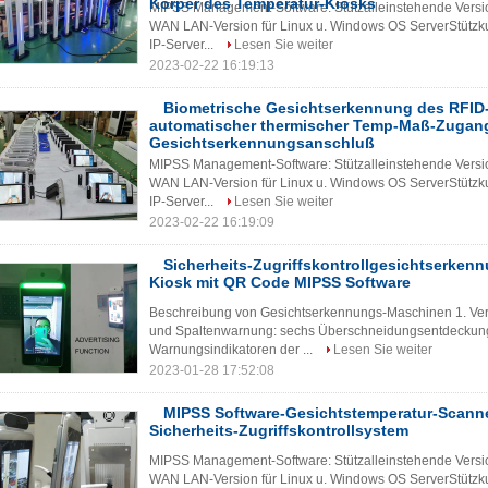
Körper des Temperatur-Kiosks
MIPSS Management-Software: Stützalleinstehende Versio
WAN LAN-Version für Linux u. Windows OS ServerStützkun
IP-Server...
Lesen Sie weiter
2023-02-22 16:19:13
Biometrische Gesichtserkennung des RFID-
automatischer thermischer Temp-Maß-Zugan
Gesichtserkennungsanschluß
MIPSS Management-Software: Stützalleinstehende Versio
WAN LAN-Version für Linux u. Windows OS ServerStützkun
IP-Server...
Lesen Sie weiter
2023-02-22 16:19:09
Sicherheits-Zugriffskontrollgesichtserken
Kiosk mit QR Code MIPSS Software
Beschreibung von Gesichtserkennungs-Maschinen 1. Vertei
und Spaltenwarnung: sechs Überschneidungsentdeckung
Warnungsindikatoren der ...
Lesen Sie weiter
2023-01-28 17:52:08
MIPSS Software-Gesichtstemperatur-Scanne
Sicherheits-Zugriffskontrollsystem
MIPSS Management-Software: Stützalleinstehende Versio
WAN LAN-Version für Linux u. Windows OS ServerStützkun