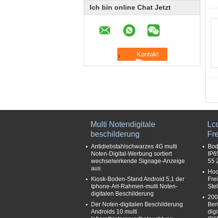
Ich bin online Chat Jetzt
Multi Notendigitale
Lcd
beschilderung
Fr
Antidiebstahlschwarzes 4G multi
Bod
Noten-Digital-Werbung sortiert
IP6
wechselwirkende Signage-Anzeige
55 
aus
Hoc
Kiosk-Boden-Stand Android 5,1 der
Fre
Iphone-Art-Rahmen-multi Noten-
Ste
digitalen Beschilderung
200
Der Noten-digitalen Beschilderung
Ber
Androids 10 multi
dig